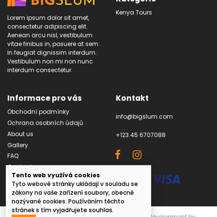
Kenya Tours
Lorem ipsum dolor sit amet,
consectetur adipiscing elit.
Aenean arcu nisl, vestibulum
vitae finibus in, posuere at sem.
In feugiat dignissim interdum.
Vestibulum non mi non nunc
interdum consectetur.
Informace pro vás
Kontakt
Obchodní podmínky
info@bigslum.com
Ochrana osobních údajů
About us
+123 45 6707088
Gallery
FAQ
Contact us
Tento web využívá cookies
Tyto webové stránky ukládají v souladu se
zákony na vaše zařízení soubory, obecně
nazývané cookies. Používáním těchto
stránek s tím vyjadřujete souhlas.
© 2022 bigslum.com・all rights reserved・development by