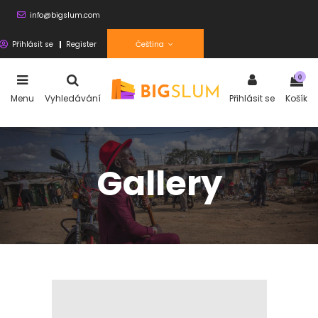
info@bigslum.com
Přihlásit se
Register
Čeština
0
Menu
Vyhledávání
Přihlásit se
Košík
Gallery