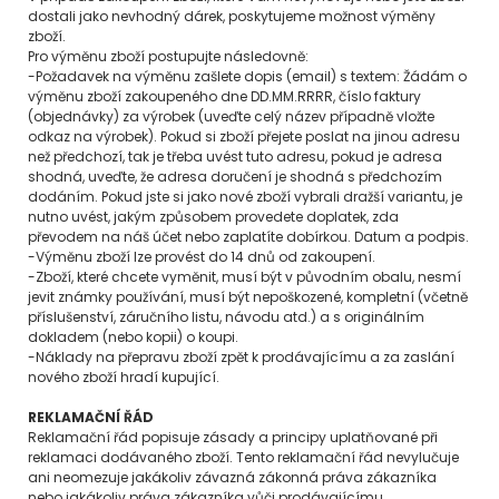
dostali jako nevhodný dárek, poskytujeme možnost výměny
zboží.
Pro výměnu zboží postupujte následovně:
-Požadavek na výměnu zašlete dopis (email) s textem: Žádám o
výměnu zboží zakoupeného dne DD.MM.RRRR, číslo faktury
(objednávky) za výrobek (uveďte celý název případně vložte
odkaz na výrobek). Pokud si zboží přejete poslat na jinou adresu
než předchozí, tak je třeba uvést tuto adresu, pokud je adresa
shodná, uveďte, že adresa doručení je shodná s předchozím
dodáním. Pokud jste si jako nové zboží vybrali dražší variantu, je
nutno uvést, jakým způsobem provedete doplatek, zda
převodem na náš účet nebo zaplatíte dobírkou. Datum a podpis.
-Výměnu zboží lze provést do 14 dnů od zakoupení.
-Zboží, které chcete vyměnit, musí být v původním obalu, nesmí
jevit známky používání, musí být nepoškozené, kompletní (včetně
příslušenství, záručního listu, návodu atd.) a s originálním
dokladem (nebo kopii) o koupi.
-Náklady na přepravu zboží zpět k prodávajícímu a za zaslání
nového zboží hradí kupující.
REKLAMAČNÍ ŘÁD
Reklamační řád popisuje zásady a principy uplatňované při
reklamaci dodávaného zboží. Tento reklamační řád nevylučuje
ani neomezuje jakákoliv závazná zákonná práva zákazníka
nebo jakákoliv práva zákazníka vůči prodávajícímu.