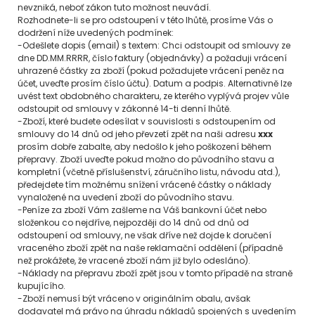
nevzniká, neboť zákon tuto možnost neuvádí.
Rozhodnete-li se pro odstoupení v této lhůtě, prosíme Vás o
dodržení níže uvedených podmínek:
-Odešlete dopis (email) s textem: Chci odstoupit od smlouvy ze
dne DD.MM.RRRR, číslo faktury (objednávky) a požaduji vrácení
uhrazené částky za zboží (pokud požadujete vrácení peněz na
účet, uveďte prosím číslo účtu). Datum a podpis. Alternativně lze
uvést text obdobného charakteru, ze kterého vyplývá projev vůle
odstoupit od smlouvy v zákonné 14-ti denní lhůtě.
-Zboží, které budete odesílat v souvislosti s odstoupením od
smlouvy do 14 dnů od jeho převzetí zpět na naši adresu
xxx
prosím dobře zabalte, aby nedošlo k jeho poškození během
přepravy. Zboží uveďte pokud možno do původního stavu a
kompletní (včetně příslušenství, záručního listu, návodu atd.),
předejdete tím možnému snížení vrácené částky o náklady
vynaložené na uvedení zboží do původního stavu.
-Peníze za zboží Vám zašleme na Váš bankovní účet nebo
složenkou co nejdříve, nejpozději do 14 dnů od dnů od
odstoupení od smlouvy, ne však dříve než dojde k doručení
vraceného zboží zpět na naše reklamační oddělení (případně
než prokážete, že vracené zboží nám již bylo odesláno).
-Náklady na přepravu zboží zpět jsou v tomto případě na straně
kupujícího.
-Zboží nemusí být vráceno v originálním obalu, avšak
dodavatel má právo na úhradu nákladů spojených s uvedením