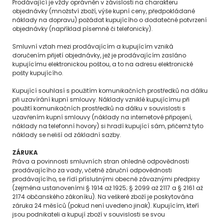
Prodávající je vždy oprávněn v závislosti na charakteru
objednávky (množství zboží, výše kupní ceny, předpokládané
náklady na dopravu) požádat kupujícího o dodatečné potvrzení
objednávky (například písemně či telefonicky).
Smluvní vztah mezi prodávajícím a kupujícím vzniká
doručením přijetí objednávky, jež je prodávajícím zasláno
kupujícímu elektronickou poštou, a to na adresu elektronické
pošty kupujícího.
Kupující souhlasí s použitím komunikačních prostředků na dálku
při uzavírání kupní smlouvy. Náklady vzniklé kupujícímu při
použití komunikačních prostředků na dálku v souvislosti s
uzavřením kupní smlouvy (náklady na internetové připojení,
náklady na telefonní hovory) si hradí kupující sám, přičemž tyto
náklady se neliší od základní sazby.
ZÁRUKA
Práva a povinnosti smluvních stran ohledně odpovědnosti
prodávajícího za vady, včetně záruční odpovědnosti
prodávajícího, se řídí příslušnými obecně závaznými předpisy
(zejména ustanoveními § 1914 až 1925; § 2099 až 2117 a § 2161 až
2174 občanského zákoníku). Na veškeré zboží je poskytována
záruka 24 měsíců (pokud není uvedeno jinak). Kupujícím, kteří
jsou podnikateli a kupují zboží v souvislosti se svou