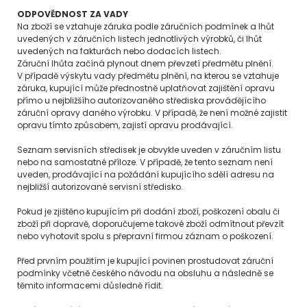
ODPOVĚDNOST ZA VADY
Na zboží se vztahuje záruka podle záručních podmínek a lhůt
uvedených v záručních listech jednotlivých výrobků, či lhůt
uvedených na fakturách nebo dodacích listech.
Záruční lhůta začíná plynout dnem převzetí předmětu plnění.
V případě výskytu vady předmětu plnění, na kterou se vztahuje
záruka, kupující může přednostně uplatňovat zajištění opravu
přímo u nejbližšího autorizovaného střediska provádějícího
záruční opravy daného výrobku. V případě, že není možné zajistit
opravu tímto způsobem, zajistí opravu prodávající.
Seznam servisních středisek je obvykle uveden v záručním listu
nebo na samostatné příloze. V případě, že tento seznam není
uveden, prodávající na požádání kupujícího sdělí adresu na
nejbližší autorizované servisní středisko.
Pokud je zjištěno kupujícím při dodání zboží, poškození obalu či
zboží při dopravě, doporučujeme takové zboží odmítnout převzít
nebo vyhotovit spolu s přepravní firmou záznam o poškození.
Před prvním použitím je kupující povinen prostudovat záruční
podmínky včetně českého návodu na obsluhu a následně se
těmito informacemi důsledně řídit.