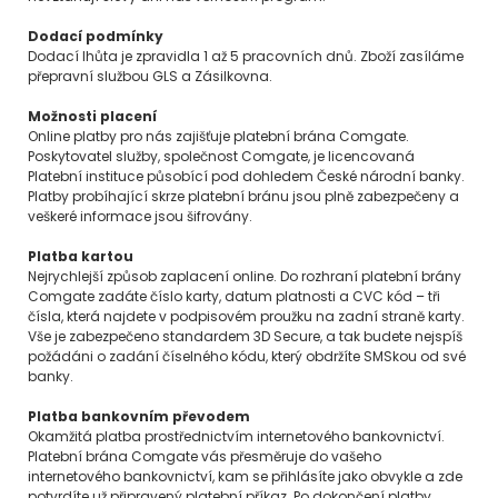
Dodací podmínky
Dodací lhůta je zpravidla 1 až 5 pracovních dnů. Zboží zasíláme
přepravní službou GLS a Zásilkovna.
Možnosti placení
Online platby pro nás zajišťuje platební brána Comgate.
Poskytovatel služby, společnost Comgate, je licencovaná
Platební instituce působící pod dohledem České národní banky.
Platby probíhající skrze platební bránu jsou plně zabezpečeny a
veškeré informace jsou šifrovány.
Platba kartou
Nejrychlejší způsob zaplacení online. Do rozhraní platební brány
Comgate zadáte číslo karty, datum platnosti a CVC kód – tři
čísla, která najdete v podpisovém proužku na zadní straně karty.
Vše je zabezpečeno standardem 3D Secure, a tak budete nejspíš
požádáni o zadání číselného kódu, který obdržíte SMSkou od své
banky.
Platba bankovním převodem
Okamžitá platba prostřednictvím internetového bankovnictví.
Platební brána Comgate vás přesměruje do vašeho
internetového bankovnictví, kam se přihlásíte jako obvykle a zde
potvrdíte už připravený platební příkaz. Po dokončení platby