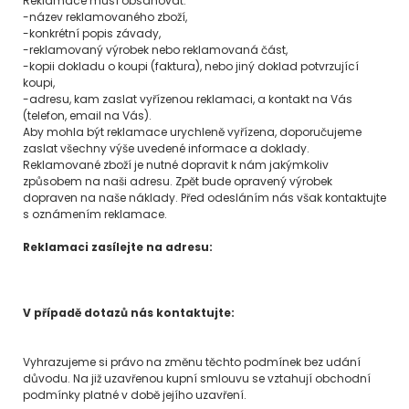
Reklamace musí obsahovat:
-název reklamovaného zboží,
-konkrétní popis závady,
-reklamovaný výrobek nebo reklamovaná část,
-kopii dokladu o koupi (faktura), nebo jiný doklad potvrzující
koupi,
-adresu, kam zaslat vyřízenou reklamaci, a kontakt na Vás
(telefon, email na Vás).
Aby mohla být reklamace urychleně vyřízena, doporučujeme
zaslat všechny výše uvedené informace a doklady.
Reklamované zboží je nutné dopravit k nám jakýmkoliv
způsobem na naši adresu. Zpět bude opravený výrobek
dopraven na naše náklady. Před odesláním nás však kontaktujte
s oznámením reklamace.
Reklamaci zasílejte na adresu:
V případě dotazů nás kontaktujte:
Vyhrazujeme si právo na změnu těchto podmínek bez udání
důvodu. Na již uzavřenou kupní smlouvu se vztahují obchodní
podmínky platné v době jejího uzavření.