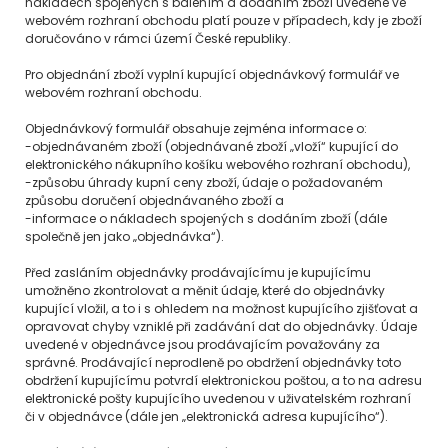
nákladech spojených s balením a dodáním zboží uvedené ve
webovém rozhraní obchodu platí pouze v případech, kdy je zboží
doručováno v rámci území České republiky.
Pro objednání zboží vyplní kupující objednávkový formulář ve
webovém rozhraní obchodu.
Objednávkový formulář obsahuje zejména informace o:
-objednávaném zboží (objednávané zboží „vloží“ kupující do
elektronického nákupního košíku webového rozhraní obchodu),
-způsobu úhrady kupní ceny zboží, údaje o požadovaném
způsobu doručení objednávaného zboží a
-informace o nákladech spojených s dodáním zboží (dále
společně jen jako „objednávka“).
Před zasláním objednávky prodávajícímu je kupujícímu
umožněno zkontrolovat a měnit údaje, které do objednávky
kupující vložil, a to i s ohledem na možnost kupujícího zjišťovat a
opravovat chyby vzniklé při zadávání dat do objednávky. Údaje
uvedené v objednávce jsou prodávajícím považovány za
správné. Prodávající neprodleně po obdržení objednávky toto
obdržení kupujícímu potvrdí elektronickou poštou, a to na adresu
elektronické pošty kupujícího uvedenou v uživatelském rozhraní
či v objednávce (dále jen „elektronická adresa kupujícího“).