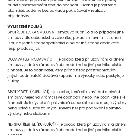
budete přesměrováni zpět do obchodu. Platba je potvrzena
okamžitě, budeme bez odkladu pokračovat v realizaci
objednávky.
VYMEZENÍ POJMŮ
SPOTŘEBITELSKÁ SMLOUVA - smlouva kupní, o dílo, případně jiné
smlouvy dle občanského zákoníku, pokud smluvními stranami
jsou na jedné straně spotřebitel a na druhé straně dodavatel
resp. prodávající.
DODAVATEL/PRODÁVAJÍCÍ - je osoba, která při uzavírání a plnění
smlouvy jedná v rámci své obchodní nebo jiné podnikatelské
činnosti. Je to podnikatel, který přímo nebo prostřednictvím
jiných podnikatelů dodává kupujícímu výrobky nebo poskytuje
služby.
SPOTŘEBITEL (KUPUJÍCÍ) - je osoba, která při uzavírání a plnění
smlouvy nejedná v rámci své obchodní nebo jiné podnikatelské
činnosti. Je to fyzická či právnická osoba, která nakupuje výrobky
nebo užívá služby za jiným účelem než pro podnikání s těmito
výrobky nebo službami.
NE-SPOTŘEBITEL (KUPUJÍCÍ) - je osoba, která při uzavírání a plnění
smlouvy jedná v rámci své obchodní nebo jiné podnikatelské