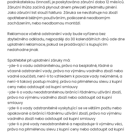
podnikatelskou činností, je poskytována záruční doba 12 měsíců.
Záruční lhůta začíná plynout dnem převzetí předmětu plnění.
Jako záruční list slouží faktura. Záruka se nevztahuje na zboží
opotřebené běžným používáním, poškozené neodborným
zacházením, nebo neodbornou montáží.
Reklamace včetně odstranění vady bude vyřízena bez
zbytečného odkladu, nejpozději do 30 kalendářních dnů ode dne
uplatnění reklamace, pokud se prodávající s kupujícím
nedohodne jinak.
Spotřebitel při uplatnění záruky má:
-jde-li o vadu odstranitelnou, právo na bezplatné, řádné a
včasné odstranění vady, právo na výměnu vadného zboží nebo
vadné součásti, není-li to vzhledem k povaze vady neúměrné, a
není-li takový postup možný, právo na přiměřenou slevu z kupní
ceny nebo odstoupit od kupní smlouvy
-jde-li o vadu neodstranitelnou bránící řádnému užívání zboží,
právo na výměnu vadného zboží nebo odstoupit od kupní
smlouvy
-jde-li o vady odstranitelné vyskytující se ve větším počtu nebo
opakovaně a bránící řádnému užívání zboží, právo na výměnu
vadného zboží nebo odstoupit od kupní smlouvy
-jde-li o jiné vady neodstranitelné a nepožaduje-li výměnu věci,
právo na přiměřenou slevu z kupní ceny nebo odstoupit od kupní