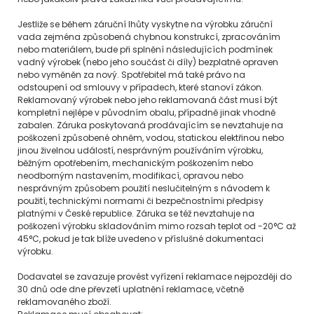
Jestliže se během záruční lhůty vyskytne na výrobku záruční
vada zejména způsobená chybnou konstrukcí, zpracováním
nebo materiálem, bude při splnění následujících podmínek
vadný výrobek (nebo jeho součást či díly) bezplatně opraven
nebo vyměněn za nový. Spotřebitel má také právo na
odstoupení od smlouvy v případech, které stanoví zákon.
Reklamovaný výrobek nebo jeho reklamovaná část musí být
kompletní nejlépe v původním obalu, případně jinak vhodně
zabalen. Záruka poskytovaná prodávajícím se nevztahuje na
poškození způsobené ohněm, vodou, statickou elektřinou nebo
jinou živelnou událostí, nesprávným používáním výrobku,
běžným opotřebením, mechanickým poškozením nebo
neodborným nastavením, modifikací, opravou nebo
nesprávným způsobem použití neslučitelným s návodem k
použití, technickými normami či bezpečnostními předpisy
platnými v České republice. Záruka se též nevztahuje na
poškození výrobku skladováním mimo rozsah teplot od -20°C až
45°C, pokud je tak blíže uvedeno v příslušné dokumentaci
výrobku.
Dodavatel se zavazuje provést vyřízení reklamace nejpozději do
30 dnů ode dne převzetí uplatnění reklamace, včetně
reklamovaného zboží.