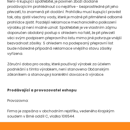
Není-li kupující spotřebitel, je povinen zboží dodané
prodávajícím prohlédnout co nejdříve - bezprostředně při jeho
převzetí, to znamená při dodání. Prohlídku musí kupující provést
tak, aby zjistil všechny vady, které je možné při přiměřené odborné
prohlídce zjistit. Pozdější reklamace mechanického poškození
výrobku již není možné uznat. Spotřebiteli je ve vlastním zájmu
doporučen obdobný postup s ohledem na fakt, že při převzetí
věci svým podpisem přepravního listu mimo jiné potvrzuje vnější
bezvadnost zásilky. S ohledem na podepsaný přepravní list
bude následně případná reklamace vnějšího stavu zásilky
vyřízena.
Záruční doba pro osoby, které používají výrobek za účelem
podnikání s tímto výrobkem, není stanovena Občanským
zákoníkem a stanovuje ji konkrétní dovozce či výrobce.
Prodávající a provozovatel eshopu
Provozovna:
Firma je zapsána v obchodním rejstříku, vedeného Krajským
soudem v Brně oddíl C, vložka 106544.