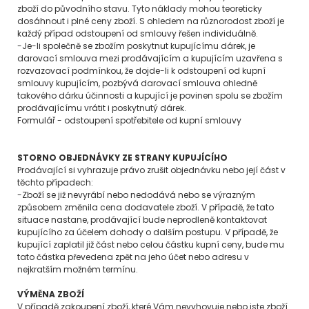
zboží do původního stavu. Tyto náklady mohou teoreticky
dosáhnout i plné ceny zboží. S ohledem na různorodost zboží je
každý případ odstoupení od smlouvy řešen individuálně.
-Je-li společně se zbožím poskytnut kupujícímu dárek, je
darovací smlouva mezi prodávajícím a kupujícím uzavřena s
rozvazovací podmínkou, že dojde-li k odstoupení od kupní
smlouvy kupujícím, pozbývá darovací smlouva ohledně
takového dárku účinnosti a kupující je povinen spolu se zbožím
prodávajícímu vrátit i poskytnutý dárek.
Formulář - odstoupení spotřebitele od kupní smlouvy
STORNO OBJEDNÁVKY ZE STRANY KUPUJÍCÍHO
Prodávající si vyhrazuje právo zrušit objednávku nebo její část v
těchto případech:
-Zboží se již nevyrábí nebo nedodává nebo se výrazným
způsobem změnila cena dodavatele zboží. V případě, že tato
situace nastane, prodávající bude neprodleně kontaktovat
kupujícího za účelem dohody o dalším postupu. V případě, že
kupující zaplatil již část nebo celou částku kupní ceny, bude mu
tato částka převedena zpět na jeho účet nebo adresu v
nejkratším možném termínu.
VÝMĚNA ZBOŽÍ
V případě zakoupení zboží, které Vám nevyhovuje nebo jste zboží