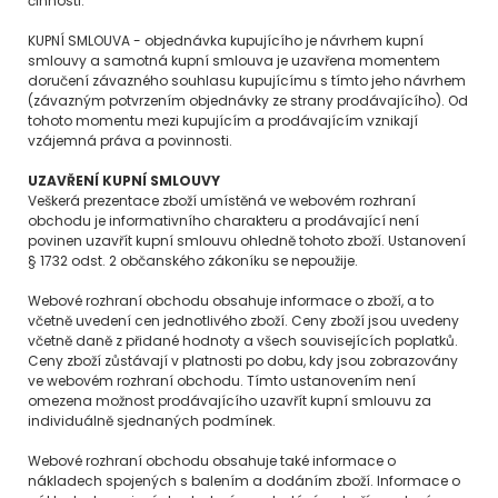
činnosti.
KUPNÍ SMLOUVA - objednávka kupujícího je návrhem kupní
smlouvy a samotná kupní smlouva je uzavřena momentem
doručení závazného souhlasu kupujícímu s tímto jeho návrhem
(závazným potvrzením objednávky ze strany prodávajícího). Od
tohoto momentu mezi kupujícím a prodávajícím vznikají
vzájemná práva a povinnosti.
UZAVŘENÍ KUPNÍ SMLOUVY
Veškerá prezentace zboží umístěná ve webovém rozhraní
obchodu je informativního charakteru a prodávající není
povinen uzavřít kupní smlouvu ohledně tohoto zboží. Ustanovení
§ 1732 odst. 2 občanského zákoníku se nepoužije.
Webové rozhraní obchodu obsahuje informace o zboží, a to
včetně uvedení cen jednotlivého zboží. Ceny zboží jsou uvedeny
včetně daně z přidané hodnoty a všech souvisejících poplatků.
Ceny zboží zůstávají v platnosti po dobu, kdy jsou zobrazovány
ve webovém rozhraní obchodu. Tímto ustanovením není
omezena možnost prodávajícího uzavřít kupní smlouvu za
individuálně sjednaných podmínek.
Webové rozhraní obchodu obsahuje také informace o
nákladech spojených s balením a dodáním zboží. Informace o