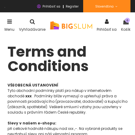
.
Prihlásiť sa
Register
Slovenština
0
Menu
Vyhľadávanie
Prihlásiť sa
Košík
Terms and
Conditions
VŠEOBECNÁ USTANOVENÍ
Tyto obchodní podmínky platí pro nákup v internetovém
obchodě
xxx
. Podmínky blíže vymezují a upřesňují práva a
povinnosti prodávajícího (provozovatel, dodavatel) a kupujícího
(zákazník, spotřebitel). Veškeré smluvní vztahy jsou uzavřeny v
souladu s právním řádem České republiky.
Slevy v našem e-shopu:
při celkové hodnotě nákupu nad xxx ,-. Na vybrané produkty se
nevztahují slevy ani náš věrnostní program.