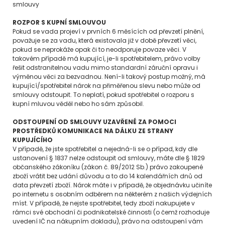
smlouvy
ROZPOR S KUPNÍ SMLOUVOU
Pokud se vada projeví v prvních 6 měsících od převzetí plnění,
považuje se za vadu, která existovala již v době převzetí věci,
pokud se neprokáže opak či to neodporuje povaze věci. V
takovém případě má kupující, je-li spotřebitelem, právo volby
řešit odstranitelnou vadu mimo standardní záruční opravu i
výměnou věci za bezvadnou. Není-li takový postup možný, má
kupující/spotřebitel nárok na přiměřenou slevu nebo může od
smlouvy odstoupit. To neplatí, pokud spotřebitel o rozporu s
kupní mluvou věděl nebo ho sám způsobil.
ODSTOUPENÍ OD SMLOUVY UZAVŘENÉ ZA POMOCI
PROSTŘEDKŮ KOMUNIKACE NA DÁLKU ZE STRANY
KUPUJÍCÍHO
V případě, že jste spotřebitel a nejedná-li se o případ, kdy dle
ustanovení § 1837 nelze odstoupit od smlouvy, máte dle § 1829
občanského zákoníku (zákon č. 89/2012 Sb.) právo zakoupené
zboží vrátit bez udání důvodu a to do 14 kalendářních dnů od
data převzetí zboží. Nárok máte i v případě, že objednávku učiníte
po internetu s osobním odběrem na některém z našich výdejních
míst. V případě, že nejste spotřebitel, tedy zboží nakupujete v
rámci své obchodní či podnikatelské činnosti (o čemž rozhoduje
uvedení IČ na nákupním dokladu), právo na odstoupení vám